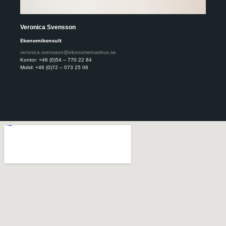
Veronica Svensson
Ell
Ekonomikonsult
Eko
veronica.svensson@ekonomernashus.se
ell
Kontor: +46 (0)54 – 770 22 84
Kont
Mobil: +46 (0)72 – 073 25 06
Mobi