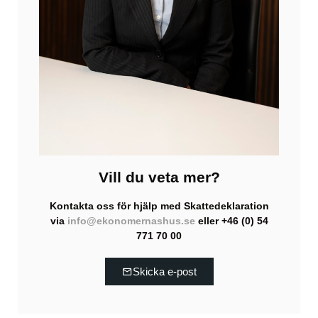
Vill du veta mer?
Kontakta oss för hjälp med Skatte­deklaration
via
info@ekonomernashus.se
eller +46 (0) 54
771 70 00
Skicka e-post