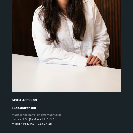
Maria Jönsson
Eli
Ekonomikonsult
Eko
Com
maria.jonsson@ekonomernashus.se
Kontor: +46 (0)54 – 771 70 27
eli
Mobil: +46 (0)72 – 013 24 15
Kont
Mobi