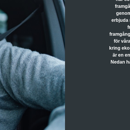
framgån
genom 
erbjuda 
f
framgångs
för vår
kring ek
är en en
Nedan har