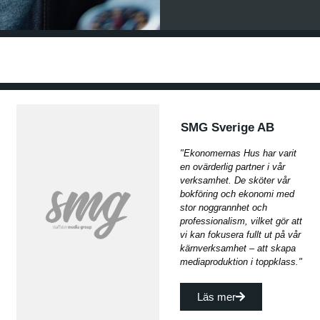
SMG Sverige AB
"Ekonomernas Hus har varit
en ovärderlig partner i vår
verksamhet. De sköter vår
bokföring och ekonomi med
stor noggrannhet och
professionalism, vilket gör att
vi kan fokusera fullt ut på vår
kärnverksamhet – att skapa
mediaproduktion i toppklass."
Läs mer