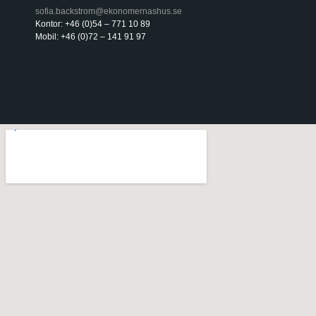
sofia.backstrom@ekonomernashus.se
Kontor: +46 (0)54 – 771 10 89
Mobil: +46 (0)72 – 141 91 97