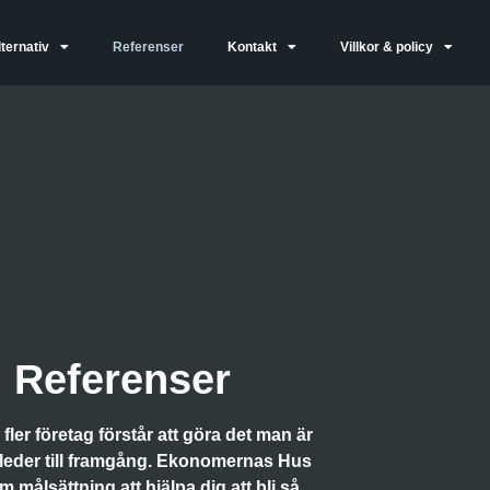
ternativ
Referenser
Kontakt
Villkor & policy
Referenser
 fler företag förstår att göra det man är
leder till framgång.
Ekonomernas Hus
m målsättning att hjälpa dig att bli så