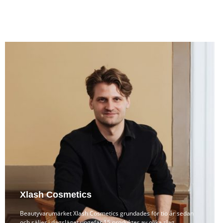
Xlash Cosmetics
Beautyvarumärket Xlash Cosmetics grundades för tio år sedan
och säljer i dagsläget ungefär 15 produkter av olika slag,