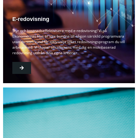
E-redovisning
Styr och kostnadseffektivisera med e-redovisning! Vi på
Ekonomernas Hus är inte bundna till någon särskild programvara
utan du som kund får själv välja vilket redovisningsprogram du vill
arbeta med. Vi skapar tillsammans med dig en molnbaserad
redovisning utifrån dina egna kriterier.