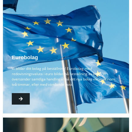
Eurobolag
Vi bildar ditt bolag på beställning! Eurobolag med
redovisningsvaluta i euro bildas på beställning av kund. Vi
översänder samtliga handlingar på ditt nya bolag via mail inom
två timmar, eller med vändande post.