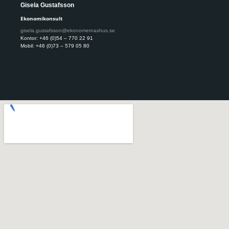
Gisela Gustafsson
Pär
Ekonomikonsult
Eko
gisela.gustafsson@ekonomernashus.se
par
Kontor: +46 (0)54 – 770 22 91
Kont
Mobil: +46 (0)73 – 579 05 80
Mobi