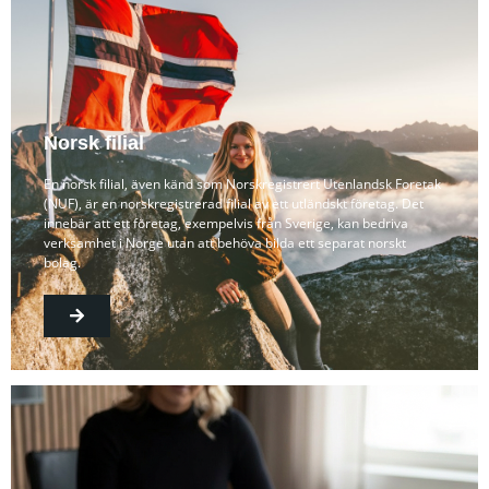
Norsk filial
En norsk filial, även känd som Norskregistrert Utenlandsk Foretak
(NUF), är en norskregistrerad filial av ett utländskt företag. Det
innebär att ett företag, exempelvis från Sverige, kan bedriva
verksamhet i Norge utan att behöva bilda ett separat norskt
bolag.