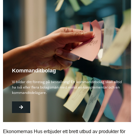
Kommanditbolag
Vi bildar ditt företag på beställning! Ett kommanditbolag skall alltid
ha två eller flera bolagsmän med minst en komplementär och en
kommanditdelägare.
Ekonomernas Hus erbjuder ett brett utbud av produkter för