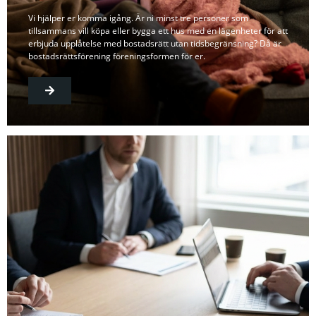
Vi hjälper er komma igång. Är ni minst tre personer som
tillsammans vill köpa eller bygga ett hus med en lägenheter för att
erbjuda upplåtelse med bostadsrätt utan tidsbegränsning? Då är
bostadsrättsförening föreningsformen för er.