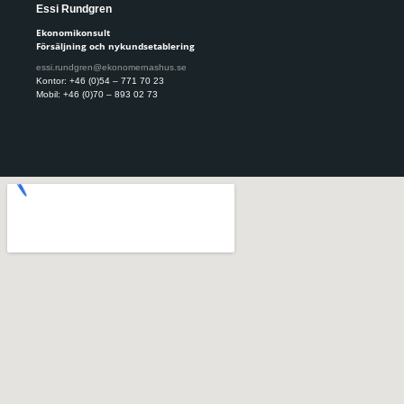
Essi Rundgren
Mad
Ekonomikonsult
Auk
Försäljning och nykundsetablering
mad
essi.rundgren@ekonomernashus.se
Kont
Kontor: +46 (0)54 – 771 70 23
Mobi
Mobil: +46 (0)70 – 893 02 73